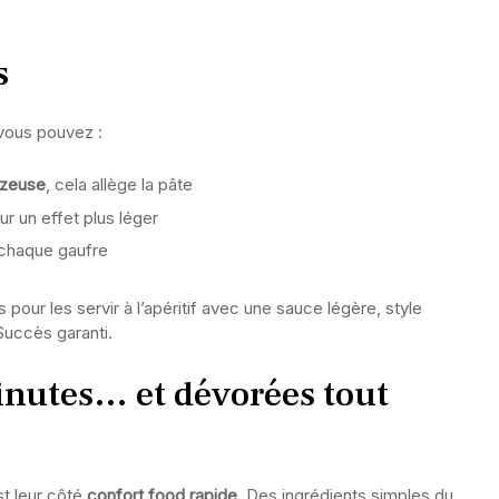
s
 vous pouvez :
azeuse
, cela allège la pâte
r un effet plus léger
 chaque gaufre
pour les servir à l’apéritif avec une sauce légère, style
Succès garanti.
inutes… et dévorées tout
st leur côté
confort food rapide
. Des ingrédients simples du