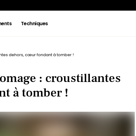
ments
Techniques
antes dehors, cœur fondant à tomber !
romage : croustillantes
nt à tomber !