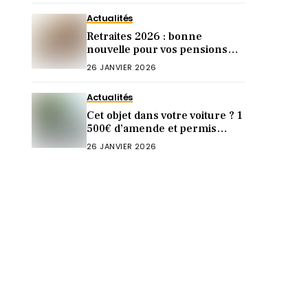
Actualités
Retraites 2026 : bonne
nouvelle pour vos pensions
(mais pas chez Agirc-Arrco)
26 JANVIER 2026
Actualités
Cet objet dans votre voiture ? 1
500€ d’amende et permis
annulé à vie !
26 JANVIER 2026