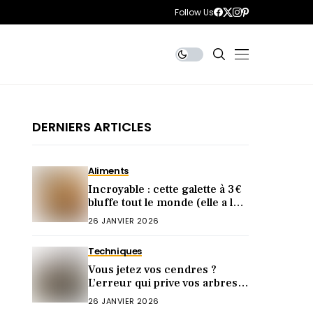
Follow Us
DERNIERS ARTICLES
Aliments
Incroyable : cette galette à 3 €
bluffe tout le monde (elle a le
goût d’une artisanale)
26 JANVIER 2026
Techniques
Vous jetez vos cendres ?
L’erreur qui prive vos arbres
de fruits abondants
26 JANVIER 2026