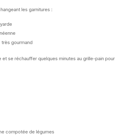
angeant les garnitures :
oyarde
anéenne
s très gourmand
 et se réchauffer quelques minutes au grille-pain pour
une compotée de légumes