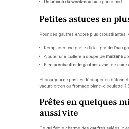
Un
brunch du week-end
bien gourmand
Petites astuces en plu
Pour des gaufres encore plus croustillantes,
Remplacer une partie du lait par
de l’eau g
Ajouter une cuillère à soupe de
maïzena
pou
Bien
préchauffer le gaufrier
avant de cuire
Et pourquoi ne pas les découper en bâtonnets 
yaourt-citron ou fromage blanc-ciboulette ? 
Prêtes en quelques m
aussi vite
Ce qui fait le charme des gaufres salées, c’e