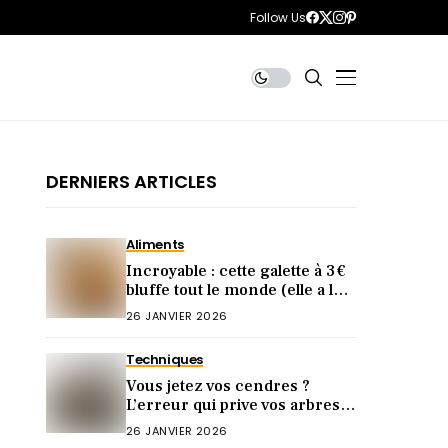
Follow Us
DERNIERS ARTICLES
Aliments
Incroyable : cette galette à 3 €
bluffe tout le monde (elle a le
goût d’une artisanale)
26 JANVIER 2026
Techniques
Vous jetez vos cendres ?
L’erreur qui prive vos arbres
de fruits abondants
26 JANVIER 2026