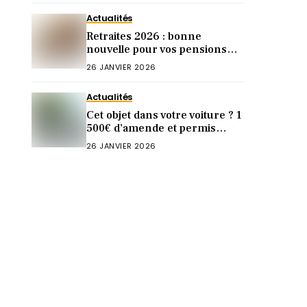
Actualités
Retraites 2026 : bonne
nouvelle pour vos pensions
(mais pas chez Agirc-Arrco)
26 JANVIER 2026
Actualités
Cet objet dans votre voiture ? 1
500€ d’amende et permis
annulé à vie !
26 JANVIER 2026