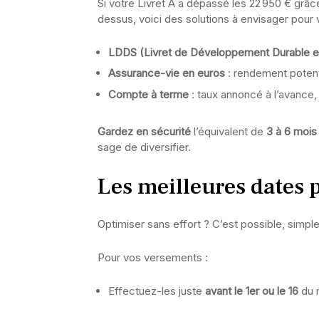
Si votre Livret A a dépassé les 22 950 € grâce
dessus, voici des solutions à envisager pour
LDDS (Livret de Développement Durable et
Assurance-vie en euros
: rendement potenti
Compte à terme
: taux annoncé à l’avance, 
Gardez en sécurité
l’équivalent de
3 à 6 moi
sage de diversifier.
Les meilleures dates 
Optimiser sans effort ? C’est possible, simp
Pour vos versements :
Effectuez-les juste
avant le 1er ou le 16
du m