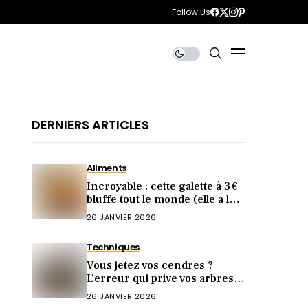
Follow Us
DERNIERS ARTICLES
Aliments
Incroyable : cette galette à 3 €
bluffe tout le monde (elle a le
goût d’une artisanale)
26 JANVIER 2026
Techniques
Vous jetez vos cendres ?
L’erreur qui prive vos arbres
de fruits abondants
26 JANVIER 2026