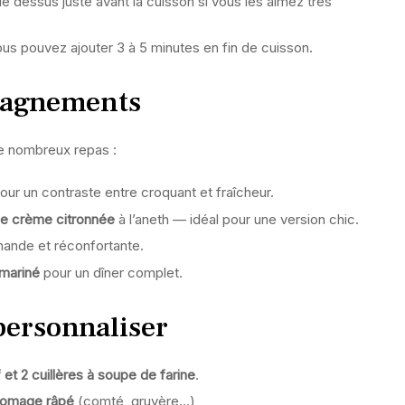
le dessus juste avant la cuisson si vous les aimez très
vous pouvez ajouter 3 à 5 minutes en fin de cuisson.
pagnements
de nombreux repas :
our un contraste entre croquant et fraîcheur.
e crème citronnée
à l’aneth — idéal pour une version chic.
ande et réconfortante.
 mariné
pour un dîner complet.
 personnaliser
 et 2 cuillères à soupe de farine
.
romage râpé
(comté, gruyère…)