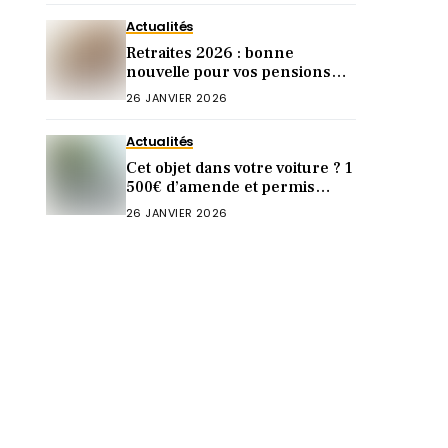
Actualités
Retraites 2026 : bonne
nouvelle pour vos pensions
(mais pas chez Agirc-Arrco)
26 JANVIER 2026
Actualités
Cet objet dans votre voiture ? 1
500€ d’amende et permis
annulé à vie !
26 JANVIER 2026