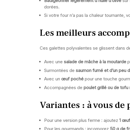
Badigeonner légèrement d’huile d’olive
sur 
dorées.
Si votre four n’a pas la chaleur tournante, 
Les meilleurs accom
Ces galettes polyvalentes se glissent dans 
Avec une
salade de mâche à la moutarde
p
Surmontées de
saumon fumé et d’un peu d
Avec un
œuf poché
pour une touche gourm
Accompagnées de
poulet grillé ou de tofu
Variantes : à vous de
Pour une version plus ferme : ajoutez
1 œuf
Pour les gourmands : incorporez
50 g de f